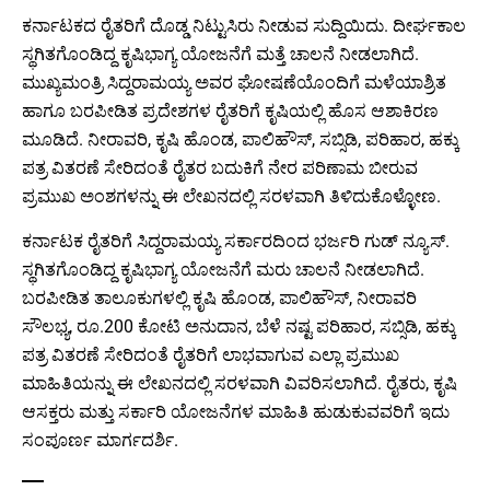
ಕರ್ನಾಟಕದ ರೈತರಿಗೆ ದೊಡ್ಡ ನಿಟ್ಟುಸಿರು ನೀಡುವ ಸುದ್ದಿಯಿದು. ದೀರ್ಘಕಾಲ
Benefits
ಸ್ಥಗಿತಗೊಂಡಿದ್ದ ಕೃಷಿಭಾಗ್ಯ ಯೋಜನೆಗೆ ಮತ್ತೆ ಚಾಲನೆ ನೀಡಲಾಗಿದೆ.
ಮುಖ್ಯಮಂತ್ರಿ ಸಿದ್ದರಾಮಯ್ಯ ಅವರ ಘೋಷಣೆಯೊಂದಿಗೆ ಮಳೆಯಾಶ್ರಿತ
Crop Protection
ಹಾಗೂ ಬರಪೀಡಿತ ಪ್ರದೇಶಗಳ ರೈತರಿಗೆ ಕೃಷಿಯಲ್ಲಿ ಹೊಸ ಆಶಾಕಿರಣ
Organic & Regenerative Farming
ಮೂಡಿದೆ. ನೀರಾವರಿ, ಕೃಷಿ ಹೊಂಡ, ಪಾಲಿಹೌಸ್, ಸಬ್ಸಿಡಿ, ಪರಿಹಾರ, ಹಕ್ಕು
ಪತ್ರ ವಿತರಣೆ ಸೇರಿದಂತೆ ರೈತರ ಬದುಕಿಗೆ ನೇರ ಪರಿಣಾಮ ಬೀರುವ
Seeds & Genetics
ಪ್ರಮುಖ ಅಂಶಗಳನ್ನು ಈ ಲೇಖನದಲ್ಲಿ ಸರಳವಾಗಿ ತಿಳಿದುಕೊಳ್ಳೋಣ.
Tractors
ಕರ್ನಾಟಕ ರೈತರಿಗೆ ಸಿದ್ದರಾಮಯ್ಯ ಸರ್ಕಾರದಿಂದ ಭರ್ಜರಿ ಗುಡ್ ನ್ಯೂಸ್.
ಸ್ಥಗಿತಗೊಂಡಿದ್ದ ಕೃಷಿಭಾಗ್ಯ ಯೋಜನೆಗೆ ಮರು ಚಾಲನೆ ನೀಡಲಾಗಿದೆ.
Smart Irrigation Systems
ಬರಪೀಡಿತ ತಾಲೂಕುಗಳಲ್ಲಿ ಕೃಷಿ ಹೊಂಡ, ಪಾಲಿಹೌಸ್, ನೀರಾವರಿ
ಸೌಲಭ್ಯ, ರೂ.200 ಕೋಟಿ ಅನುದಾನ, ಬೆಳೆ ನಷ್ಟ ಪರಿಹಾರ, ಸಬ್ಸಿಡಿ, ಹಕ್ಕು
Tractors & Harvesters
ಪತ್ರ ವಿತರಣೆ ಸೇರಿದಂತೆ ರೈತರಿಗೆ ಲಾಭವಾಗುವ ಎಲ್ಲಾ ಪ್ರಮುಖ
Equipment Reviews & Comparisons
ಮಾಹಿತಿಯನ್ನು ಈ ಲೇಖನದಲ್ಲಿ ಸರಳವಾಗಿ ವಿವರಿಸಲಾಗಿದೆ. ರೈತರು, ಕೃಷಿ
ಆಸಕ್ತರು ಮತ್ತು ಸರ್ಕಾರಿ ಯೋಜನೆಗಳ ಮಾಹಿತಿ ಹುಡುಕುವವರಿಗೆ ಇದು
ಸಂಪೂರ್ಣ ಮಾರ್ಗದರ್ಶಿ.