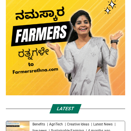
LATEST
Benefits
AgriTech
Creative Ideas
Latest News
live news
Sustainable Farming
4 months ago