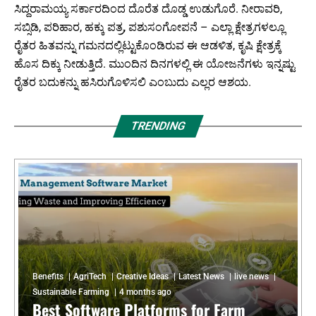
ಸಿದ್ದರಾಮಯ್ಯ ಸರ್ಕಾರದಿಂದ ದೊರೆತ ದೊಡ್ಡ ಉಡುಗೊರೆ. ನೀರಾವರಿ,
ಸಬ್ಸಿಡಿ, ಪರಿಹಾರ, ಹಕ್ಕು ಪತ್ರ, ಪಶುಸಂಗೋಪನೆ – ಎಲ್ಲಾ ಕ್ಷೇತ್ರಗಳಲ್ಲೂ
ರೈತರ ಹಿತವನ್ನು ಗಮನದಲ್ಲಿಟ್ಟುಕೊಂಡಿರುವ ಈ ಆಡಳಿತ, ಕೃಷಿ ಕ್ಷೇತ್ರಕ್ಕೆ
ಹೊಸ ದಿಕ್ಕು ನೀಡುತ್ತಿದೆ. ಮುಂದಿನ ದಿನಗಳಲ್ಲಿ ಈ ಯೋಜನೆಗಳು ಇನ್ನಷ್ಟು
ರೈತರ ಬದುಕನ್ನು ಹಸಿರುಗೊಳಿಸಲಿ ಎಂಬುದು ಎಲ್ಲರ ಆಶಯ.
TRENDING
Benefits
AgriTech
Creative Ideas
Latest News
live news
Sustainable Farming
4 months ago
Best Software Platforms for Farm