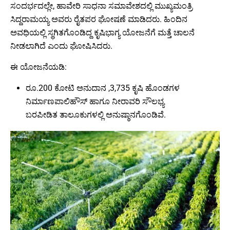
ಸಂದರ್ಭದಲ್ಲೇ, ಹಾವೇರಿ ಸಾಧನಾ ಸಮಾವೇಶದಲ್ಲಿ ಮುಖ್ಯಮಂತ್ರಿ
ಸಿದ್ದರಾಮಯ್ಯ ಅವರು ರೈತಪರ ಘೋಷಣೆ ಮಾಡಿದರು. ಹಿಂದಿನ
ಅವಧಿಯಲ್ಲಿ ಸ್ಥಗಿತಗೊಂಡಿದ್ದ ಕೃಷಿಭಾಗ್ಯ ಯೋಜನೆಗೆ ಮತ್ತೆ ಚಾಲನೆ
ನೀಡಲಾಗಿದೆ ಎಂದು ಘೋಷಿಸಿದರು.
ಈ ಯೋಜನೆಯಡಿ:
ರೂ.200 ಕೋಟಿ ಅನುದಾನ ,3,735 ಕೃಷಿ ಹೊಂಡಗಳ
ನಿರ್ಮಾಣಪಾಲಿಹೌಸ್ ಹಾಗೂ ನೀರಾವರಿ ಸೌಲಭ್ಯ
ಬರಪೀಡಿತ ತಾಲೂಕುಗಳಲ್ಲಿ ಅನುಷ್ಠಾನಗೊಂಡಿವೆ.