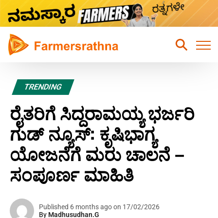
Home
TRENDING
Latest News
ರೈತರಿಗೆ ಸಿದ್ದರಾಮಯ್ಯ ಭರ್ಜರಿ
Sustainable Farming
ಗುಡ್ ನ್ಯೂಸ್: ಕೃಷಿಭಾಗ್ಯ
Hydroponic Farming
ಯೋಜನೆಗೆ ಮರು ಚಾಲನೆ –
Fruits Farming
ಸಂಪೂರ್ಣ ಮಾಹಿತಿ
Mixed Crops Agriculture Farming
Vegetables Farming
Published 6 months ago on 17/02/2026
By
Madhusudhan.G