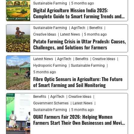
Sustainable Farming
5 months ago
Digital Agriculture Mission India 2025:
Complete Guide to Smart Farming Trends and
Future Growth
Sustainable Farming
AgriTech
Benefits
Creative Ideas
Latest News
5 months ago
Potato Farming Crisis in Uttar Pradesh: Causes,
Challenges, and Solutions for Farmers
Latest News
AgriTech
Benefits
Creative Ideas
Hydroponic Farming
Sustainable Farming
5 months ago
Fibre Optic Sensors in Agriculture: The Future
of Smart Farming and Soil Monitoring
Benefits
AgriTech
Creative Ideas
Government Schemes
Latest News
Sustainable Farming
5 months ago
OUAT Farmers Fair 2026: Helping Women
Farmers Start Their Own Businesses and Moving
Smart Agriculture Forward in India